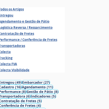
Todos os Artigos
Entregou
Agendamento e Gestão de Pátio
Logística Reversa / Ressarcimento
Contratação de Fretes
Performance / Conferência de Fretes
Transportadoras
Colecta
Tracking
Colecta FVA
Colecta Visibilidade
49 posts
27 posts
Entregou
(49)
Embarcador
(27)
16 posts
11 posts
Cadastro
(16)
Agendamento
(11)
8 posts
8 posts
Performance
(8)
Gestão de Pátio
(8)
6 posts
5 posts
Transportadora
(6)
Indicadores
(5)
5 posts
Contratação de Fretes
(5)
4 posts
Conferência de Fretes
(4)