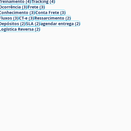
4 posts
4 posts
Treinamento
(4)
Tracking
(4)
3 posts
3 posts
Ocorrência
(3)
Frete
(3)
3 posts
3 posts
Conhecimento
(3)
Conta Frete
(3)
3 posts
3 posts
2 posts
Fluxos
(3)
CT-e
(3)
Ressarcimento
(2)
2 posts
2 posts
2 posts
Depósitos
(2)
SLA
(2)
agendar entrega
(2)
2 posts
Logística Reversa
(2)