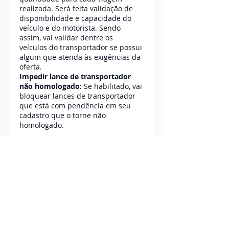
realizada. Será feita validação de 
disponibilidade e capacidade do 
veículo e do motorista. Sendo 
assim, vai validar dentre os 
veículos do transportador se possui 
algum que atenda às exigências da 
oferta.
Impedir lance de transportador 
não homologado: 
Se habilitado, vai 
bloquear lances de transportador 
que está com pendência em seu 
cadastro que o torne não 
homologado.
Com todos os dados corretamente 
preenchidos, clique em 
Salvar
. E 
pronto, sua nova configuração de 
requisitos para ofertas está 
disponível. Agora, ao criar uma 
nova oferta, basta selecionar a 
opção que acabamos de configurar 
e ela será a base de requisitos para 
essa oferta. 