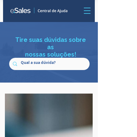
Tire suas dúvidas sobre
as
nossas soluções!