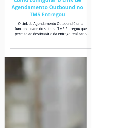
AGENDAMENTO E GESTÃO DE PÁTIO
Como configurar o Link de
Agendamento Outbound no
TMS Entregou
O Link de Agendamento Outbound é uma
funcionalidade do sistema TMS Entregou que
permite ao destinatário da entrega realizar o
agendamento de forma automática e controlada,
garantindo melhor gestão e comunicação entre
embarcador, transportador e cliente final. A seguir,
veja como ele funciona e quais são as etapas
necessárias para o seu uso correto: Requisitos
para o Agendamento Antes de iniciar o uso do link,
é essencial que alguns pré-requisitos estejam
configurados no si